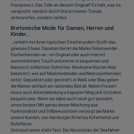
Friesennerz. Das Tolle an diesem Original? Es hält, was es
verspricht: nämlich dicht! Und ist keinen Trends
unterworfen, sondern zeitlos.
Bretonische Mode für Damen, Herren und
Kinder...
...verleiht mit ihren typischen Streifen jedem Outfit das
gewisse Etwas. Daneben bietet die Marke Finkenwerder
Fischerhemden an - im Original oder auch mal mit
sommerlichem Touch und immer in bequemen und
klassisch schlichten Schnitten. Kleidsame Küsten-Kids
bekommt, wer auf Mädchenkleider und Matrosenhemden
setzt. Gepunktet oder gestreift, in Weiß oder Blau geben
die Kleinen einfach ein reizendes Bild ab. Neben Freizeit-
muss auch Arbeitskleidung strapazierfähig und trotzdem
bequem sein. Wenn sie dabei auch noch gut aussieht,
umso besser! Mit genau dieser Mischung aus
Funktionalität und Stilbewusstsein versorgt die Marke
unsere Kunden, von Hamburger Kittel bis Küferhemd und
Küferbluse.
Und noch eines steht fest: Die Herzstücke der Seefahrer