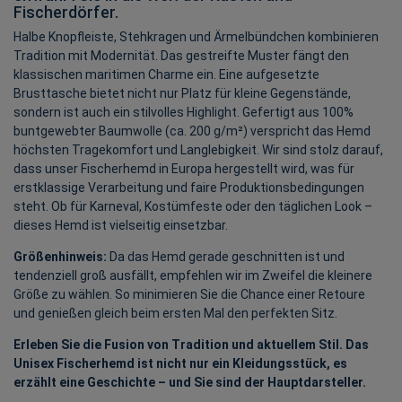
Fischerdörfer.
Halbe Knopfleiste, Stehkragen und Ärmelbündchen kombinieren
Tradition mit Modernität. Das gestreifte Muster fängt den
klassischen maritimen Charme ein. Eine aufgesetzte
Brusttasche bietet nicht nur Platz für kleine Gegenstände,
sondern ist auch ein stilvolles Highlight. Gefertigt aus 100%
buntgewebter Baumwolle (ca. 200 g/m²) verspricht das Hemd
höchsten Tragekomfort und Langlebigkeit. Wir sind stolz darauf,
dass unser Fischerhemd in Europa hergestellt wird, was für
erstklassige Verarbeitung und faire Produktionsbedingungen
steht. Ob für Karneval, Kostümfeste oder den täglichen Look –
dieses Hemd ist vielseitig einsetzbar.
Größenhinweis:
Da das Hemd gerade geschnitten ist und
tendenziell groß ausfällt, empfehlen wir im Zweifel die kleinere
Größe zu wählen. So minimieren Sie die Chance einer Retoure
und genießen gleich beim ersten Mal den perfekten Sitz.
Erleben Sie die Fusion von Tradition und aktuellem Stil. Das
Unisex Fischerhemd ist nicht nur ein Kleidungsstück, es
erzählt eine Geschichte – und Sie sind der Hauptdarsteller.