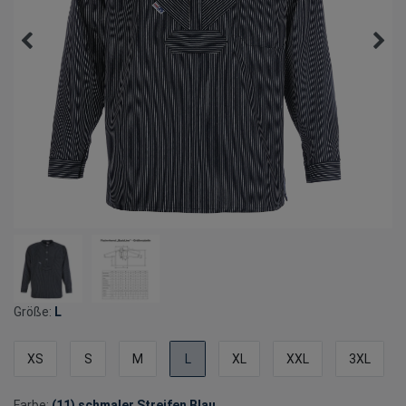
Größe:
L
XS
S
M
L
XL
XXL
3XL
Farbe:
(11) schmaler Streifen Blau