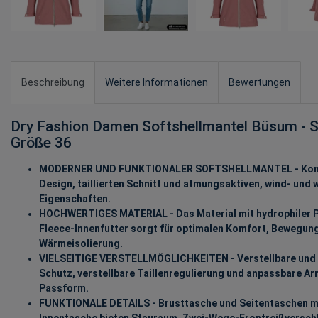
Beschreibung
Weitere Informationen
Bewertungen
Dry Fashion Damen Softshellmantel Büsum - So
Größe 36
MODERNER UND FUNKTIONALER SOFTSHELLMANTEL - Kombin
Design, taillierten Schnitt und atmungsaktiven, wind- un
Eigenschaften.
HOCHWERTIGES MATERIAL - Das Material mit hydrophiler
Fleece-Innenfutter sorgt für optimalen Komfort, Bewegung
Wärmeisolierung.
VIELSEITIGE VERSTELLMÖGLICHKEITEN - Verstellbare und 
Schutz, verstellbare Taillenregulierung und anpassbare A
Passform.
FUNKTIONALE DETAILS - Brusttasche und Seitentaschen mi
Innentasche bieten Stauraum. Zwei-Wege-Frontreißverschl