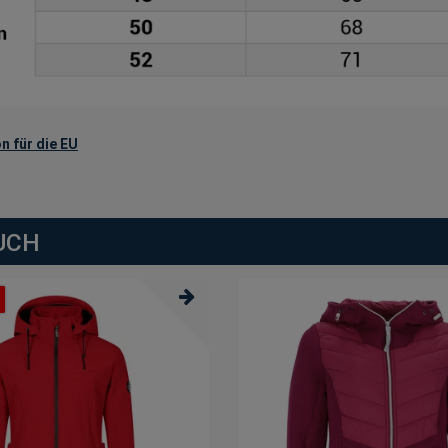
n für die EU
UCH