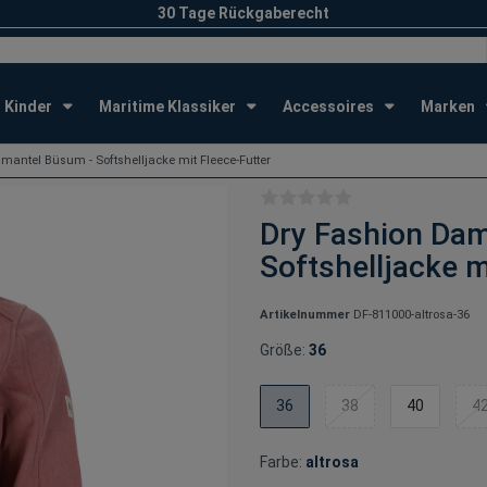
30 Tage Rückgaberecht
Kinder
Maritime Klassiker
Accessoires
Marken
mantel Büsum - Softshelljacke mit Fleece-Futter
Dry Fashion Dam
Softshelljacke m
Artikelnummer
DF-811000-altrosa-36
Größe:
36
36
38
40
4
Farbe:
altrosa