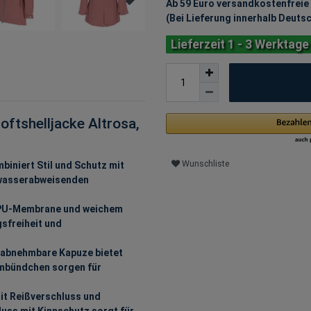
Ab 59 Euro versandkostenfreie
(Bei Lieferung innerhalb Deuts
Lieferzeit 1 - 3 Werktage
ftshelljacke Altrosa,
Wunschliste
iert Stil und Schutz mit
d wasserabweisenden
 PU-Membrane und weichem
sfreiheit und
abnehmbare Kapuze bietet
rmbündchen sorgen für
t Reißverschluss und
uss mit Kinnschutz sorgt für