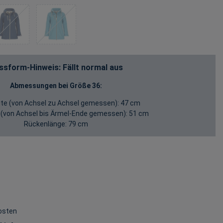
ssform-Hinweis: Fällt normal aus
Abmessungen bei Größe 36:
te (von Achsel zu Achsel gemessen):
47 cm
 (von Achsel bis Ärmel-Ende gemessen):
51 cm
Rückenlänge:
79 cm
osten