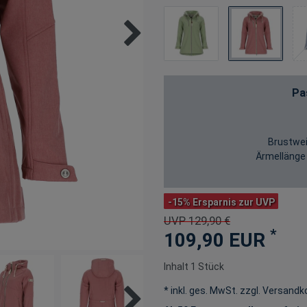
Pa
Brustwei
Ärmellänge
-15% Ersparnis zur UVP
UVP 129,90 €
*
109,90 EUR
Inhalt
1
Stück
* inkl. ges. MwSt. zzgl.
Versandk