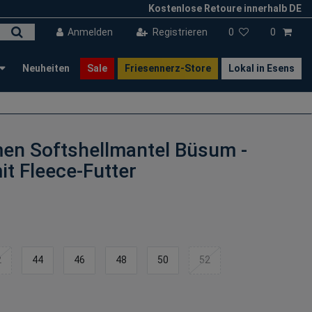
Kostenlose Retoure innerhalb DE
Anmelden
Registrieren
0
0
Neuheiten
Sale
Friesennerz-Store
Lokal in Esens
en Softshellmantel Büsum -
it Fleece-Futter
2
44
46
48
50
52