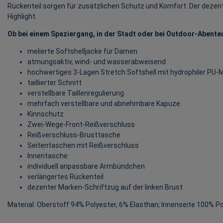
Rückenteil sorgen für zusätzlichen Schutz und Komfort. Der dezent
Highlight.
Ob bei einem Spaziergang, in der Stadt oder bei Outdoor-Abenteu
melierte Softshelljacke für Damen
atmungsaktiv, wind- und wasserabweisend
hochwertiges 3-Lagen Stretch Softshell mit hydrophiler PU
taillierter Schnitt
verstellbare Taillenregulierung
mehrfach verstellbare und abnehmbare Kapuze
Kinnschutz
Zwei-Wege-Front-Reißverschluss
Reißverschluss-Brusttasche
Seitentaschen mit Reißverschluss
Innentasche
individuell anpassbare Armbündchen
verlängertes Rückenteil
dezenter Marken-Schriftzug auf der linken Brust
Material: Oberstoff 94% Polyester, 6% Elasthan; Innenseite 100% P