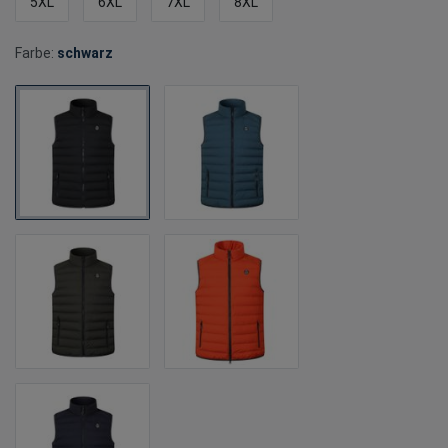
5XL
6XL
7XL
8XL
Farbe:
schwarz