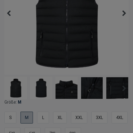
Größe:
M
S
M
L
XL
XXL
3XL
4XL